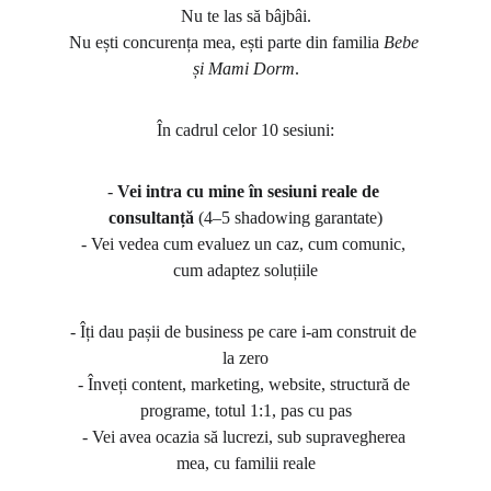
Nu te las să bâjbâi.
Nu ești concurența mea, ești parte din familia 
Bebe 
și Mami Dorm
.
În cadrul celor 10 sesiuni:
- 
Vei intra cu mine în sesiuni reale de 
consultanță
 (4–5 shadowing garantate)
- Vei vedea cum evaluez un caz, cum comunic, 
cum adaptez soluțiile
- Îți dau pașii de business pe care i-am construit de 
la zero
- Înveți content, marketing, website, structură de 
programe, totul 1:1, pas cu pas
- Vei avea ocazia să lucrezi, sub supravegherea 
mea, cu familii reale