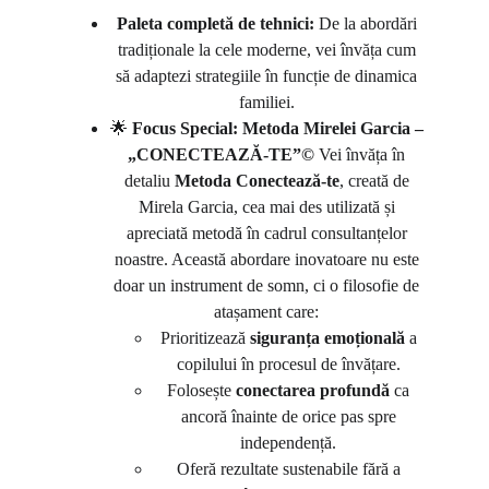
Paleta completă de tehnici:
De la abordări
tradiționale la cele moderne, vei învăța cum
să adaptezi strategiile în funcție de dinamica
familiei.
🌟
Focus Special: Metoda Mirelei Garcia –
„CONECTEAZĂ-TE”©
Vei învăța în
detaliu
Metoda Conectează-te
, creată de
Mirela Garcia, cea mai des utilizată și
apreciată metodă în cadrul consultanțelor
noastre. Această abordare inovatoare nu este
doar un instrument de somn, ci o filosofie de
atașament care:
Prioritizează
siguranța emoțională
a
copilului în procesul de învățare.
Folosește
conectarea profundă
ca
ancoră înainte de orice pas spre
independență.
Oferă rezultate sustenabile fără a