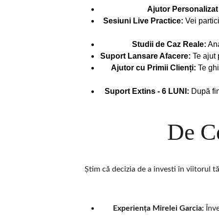
Ajutor Personalizat
Sesiuni Live Practice:
 Vei parti
Studii de Caz Reale:
 An
Suport Lansare Afacere:
 Te ajut
Ajutor cu Primii Clienți:
 Te gh
Suport Extins - 6 LUNI:
 După fi
De Ce
Știm că decizia de a investi în viitorul 
Experiența Mirelei Garcia:
 Înv