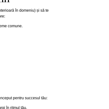
terioară în domeniu) și să te 
pre:
obleme comune.
onceput pentru succesul tău:
gi în ritmul tău.