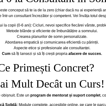
 este conceput să te ia de la zero (chiar dacă nu ai experiență an
 într-un consultant încrezător și competent. Vei învăța totul des
i la copii (0-6 ani): Cicluri, nevoi specifice fiecărei vârste, pr
Metode blânde și eficiente de îmbunătățire a somnului.
Crearea planurilor de somn personalizate.
Abordarea empatică și comunicarea eficientă cu părinții.
Aspecte etice și profesionale ale consultanței.
Cum
 să îți lansezi și să îți crești propria
 afacere de succes.
Ce Primești Concret? 
i Mult Decât un Curs!
 obișnuit. Este un 
program de mentorat și suport complet
, c
că Solidă:
 Module complete, accesibile online, pe care le parcur